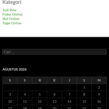
Kategori
Judi Bola
Poker Online
Slot Online
Togel Online
C
a
r
i
u
AGUSTUS 2026
n
t
S
S
R
K
J
S
M
u
k
1
2
:
3
4
5
6
7
8
9
10
11
12
13
14
15
16
17
18
19
20
21
22
23