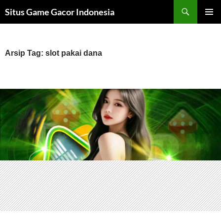
Langsung
Cari
Situs Game Gacor Indonesia
ke
MENU
isi
UTAMA
Arsip Tag: slot pakai dana