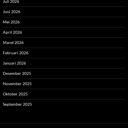
Juli 2026
Juni 2026
Mei 2026
April 2026
Maret 2026
Februari 2026
Januari 2026
Desember 2025
November 2025
Oktober 2025
September 2025