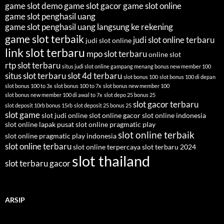
game slot demo
game slot gacor
game slot online
game slot penghasil uang
game slot penghasil uang langsung ke rekening
game slot terbaik
judi slot online terbaru
judi slot online
link slot terbaru
mpo slot terbaru
online slot
rtp slot terbaru
situs judi slot online gampang menang bonus new member 100
situs slot terbaru
slot 4d terbaru
slot bonus 100
slot bonus 100 di depan
slot bonus 100 to 3x
slot bonus 100 to 7x
slot bonus new member 100
slot bonus new member 100 di awal to 7x
slot depo 25 bonus 25
slot gacor terbaru
slot deposit 10rb bonus 15rb
slot deposit 25 bonus 25
slot game
slot judi online
slot online gacor
slot online indonesia
slot online lapak pusat
slot online pragmatic play
slot online terbaik
slot online pragmatic play indonesia
slot online terbaru
slot online terpercaya
slot terbaru 2024
slot thailand
slot terbaru gacor
ARSIP