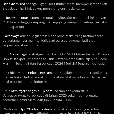
Badakmas slot
sebagai Agen Slot Online Resmi mempersembahkan
Slot Gacor hari ini, cukup menggunakan modal santai
https://roncoparts.com
merupakan situs slot gacor hari ini dengan
RTP live tertinggi gampang menang yang menjamin setiap user akan
mendapatkan
Cakarnaga
adalah login situs slot online resmi yang menawarkan
pengalaman bermain terbaik bagi para penggemar judi slot
terpercaya akses mudah
Link
Cakarnaga
ialah Agen Judi Game Bo Slot Online Terbaik Promo
Bonus Jackpot Terbesar dan Link Daftar Nama Situs Rtp Slot Gacor
Hari Ini Tertinggi dan Terpercaya 2024 Mudah Menang Indonesia.
Link
http://moorenkosicecream.com/
adalah slot online resmi yang
menyediakan link alternatif untuk akses slot yang lancar dan aman
bagi para pemain di Indonesia
Situs
http://gerbangasia-up.com/
adalah penyedia situs
slot
gacor
online
terpercaya di tahun 2025 sekaligus merupakan
provider slot88 resmi dengan winrate 100%!
Platform
https://badakmasfun.shop
daftar situs slot gacor hari ini
yang terpercaya serta dikelola tim professional dari PG Soft slot