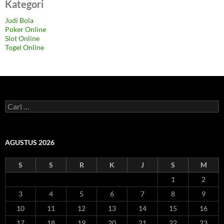
Kategori
Judi Bola
Poker Online
Slot Online
Togel Online
C
a
r
i
u
AGUSTUS 2026
n
t
S
S
R
K
J
S
M
u
k
1
2
:
3
4
5
6
7
8
9
10
11
12
13
14
15
16
17
18
19
20
21
22
23