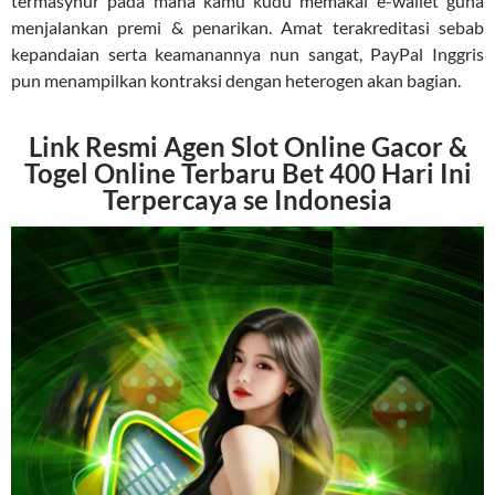
termasyhur pada mana kamu kudu memakai e-wallet guna
menjalankan premi & penarikan. Amat terakreditasi sebab
kepandaian serta keamanannya nun sangat, PayPal Inggris
pun menampilkan kontraksi dengan heterogen akan bagian.
Link Resmi Agen Slot Online Gacor &
Togel Online Terbaru Bet 400 Hari Ini
Terpercaya se Indonesia