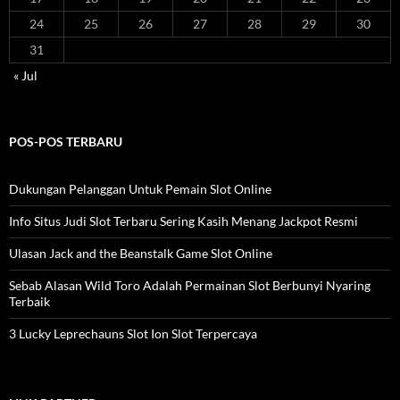
24
25
26
27
28
29
30
31
« Jul
POS-POS TERBARU
Dukungan Pelanggan Untuk Pemain Slot Online
Info Situs Judi Slot Terbaru Sering Kasih Menang Jackpot Resmi
Ulasan Jack and the Beanstalk Game Slot Online
Sebab Alasan Wild Toro Adalah Permainan Slot Berbunyi Nyaring
Terbaik
3 Lucky Leprechauns Slot Ion Slot Terpercaya