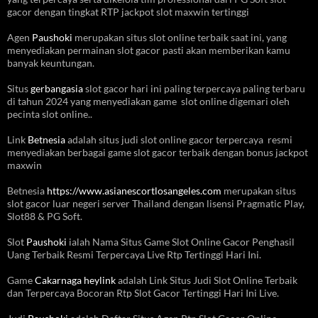
gacor dengan tingkat RTP jackpot slot maxwin tertinggi
Agen
Paushoki
merupakan situs slot online terbaik saat ini, yang
menyediakan permainan slot gacor pasti akan memberikan kamu
banyak keuntungan.
Situs
gerbangasia
slot gacor hari ini paling terpercaya paling terbaru
di tahun 2024 yang menyediakan game slot online digemari oleh
pecinta slot online..
Link
Betnesia
adalah situs judi slot online gacor terpercaya resmi
menyediakan berbagai game slot gacor terbaik dengan bonus jackpot
maxwin
Betnesia
https://www.asianescortlosangeles.com
merupakan situs
slot gacor luar negeri server Thailand dengan lisensi Pragmatic Play,
Slot88 & PG Soft.
Slot
Paushoki
ialah Nama Situs Game Slot Online Gacor Penghasil
Uang Terbaik Resmi Terpercaya Live Rtp Tertinggi Hari Ini.
Game
Cakarnaga heylink
adalah Link Situs Judi Slot Online Terbaik
dan Terpercaya Bocoran Rtp Slot Gacor Tertinggi Hari Ini Live.