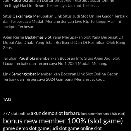
Judi
Paushoki
adalah Daftar Situs Agen Rtp Slot Gacor Online
Tertinggi Hari Ini Resmi Terpercaya Jackpot Terbesar.
Situs
Cakarnaga
Merupakan Link Situs Judi Slot Online Gacor Terbaik
dan Terpercaya Mudah Menang dengan Live Rtp Tertinggi Hari Ini
Jackpot Terbesar.
Agen Resmi
Badakmas Slot
Yang Merupakan Slot Yang Berpusat DI
Dubai Abu Dhabi Yang Telah Berlisensi Dan Di Resmikan Oleh Bang
Zeus..
Taruhan
Paushoki
memberikan Bocoran Info Situs Agen Judi Slot
Gacor Terbaik dan Terpercaya No 1 2024 Mudah Menang.
Link
Semongkobet
Memberikan Bocoran Link Slot Online Gacor
Terbaik dan Terpercaya 2024 Gampang Menang Jackpot.
TAG
akun demo slot terbaru
777 slot online
bonus member baru 150% (slot)
bonus new member 100% (slot game)
game demo slot
game judi slot
game online slot