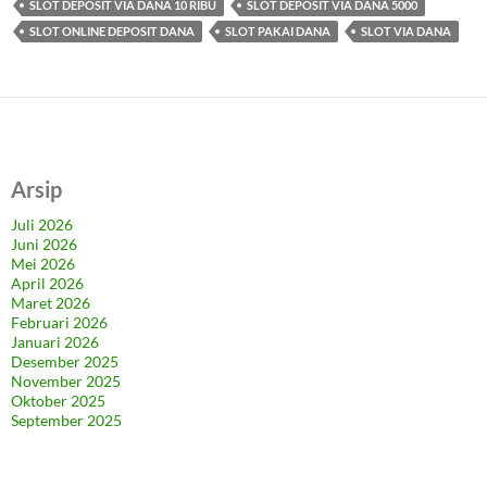
SLOT DEPOSIT VIA DANA 10 RIBU
SLOT DEPOSIT VIA DANA 5000
SLOT ONLINE DEPOSIT DANA
SLOT PAKAI DANA
SLOT VIA DANA
Arsip
Juli 2026
Juni 2026
Mei 2026
April 2026
Maret 2026
Februari 2026
Januari 2026
Desember 2025
November 2025
Oktober 2025
September 2025