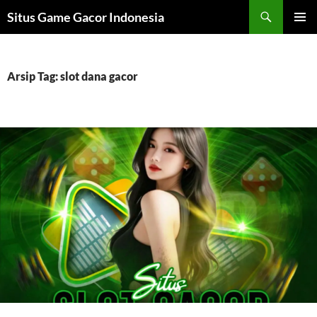
Langsung
Cari
Situs Game Gacor Indonesia
ke
MENU
isi
UTAMA
Arsip Tag: slot dana gacor