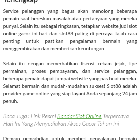
Service pelanggan yang bagus akan menolong beberapa
pemain saat bereskan masalah atau pertanyaan yang mereka
punyai. Selain itu sebagai ringkasan, tetapkan website judi slot
online gacor ini hari dan slot88 paling di percaya. Ialah cara
penting untuk pastikan pengalaman bermain yang
menggembirakan dan memberikan keuntungan.
Selain itu dengan memerhatikan lisensi, rekam jejak, tipe
permainan, proses pembayaran, dan service pelanggan,
beberapa pemain dapat jumpai website yang pas buat mereka.
Selamat bermain dan mudah-mudahan sukses! Slot88 adalah
provider game online yang siap layani Anda sepanjang 24 jam
penuh.
Baca Juga : Link Resmi
Bandar Slot Online
Terpercaya
Hari Ini Yang Menyediakan Akses Gacor Tahun Ini
Dengan pengabdian untuk memberi pengalaman bermain