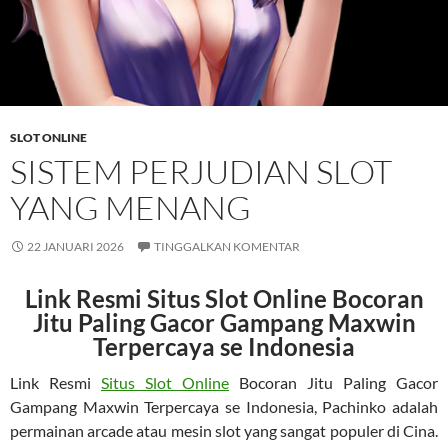
SLOT ONLINE
SISTEM PERJUDIAN SLOT
YANG MENANG
22 JANUARI 2026
TINGGALKAN KOMENTAR
Link Resmi Situs Slot Online Bocoran
Jitu Paling Gacor Gampang Maxwin
Terpercaya se Indonesia
Link Resmi
Situs Slot Online
Bocoran Jitu Paling Gacor
Gampang Maxwin Terpercaya se Indonesia, Pachinko adalah
permainan arcade atau mesin slot yang sangat populer di Cina.