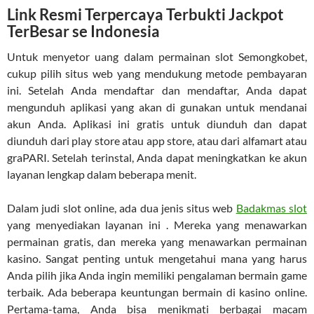
Link Resmi Terpercaya Terbukti Jackpot
TerBesar se Indonesia
Untuk menyetor uang dalam permainan slot Semongkobet,
cukup pilih situs web yang mendukung metode pembayaran
ini. Setelah Anda mendaftar dan mendaftar, Anda dapat
mengunduh aplikasi yang akan di gunakan untuk mendanai
akun Anda. Aplikasi ini gratis untuk diunduh dan dapat
diunduh dari play store atau app store, atau dari alfamart atau
graPARI. Setelah terinstal, Anda dapat meningkatkan ke akun
layanan lengkap dalam beberapa menit.
Dalam judi slot online, ada dua jenis situs web
Badakmas slot
yang menyediakan layanan ini . Mereka yang menawarkan
permainan gratis, dan mereka yang menawarkan permainan
kasino. Sangat penting untuk mengetahui mana yang harus
Anda pilih jika Anda ingin memiliki pengalaman bermain game
terbaik. Ada beberapa keuntungan bermain di kasino online.
Pertama-tama, Anda bisa menikmati berbagai macam