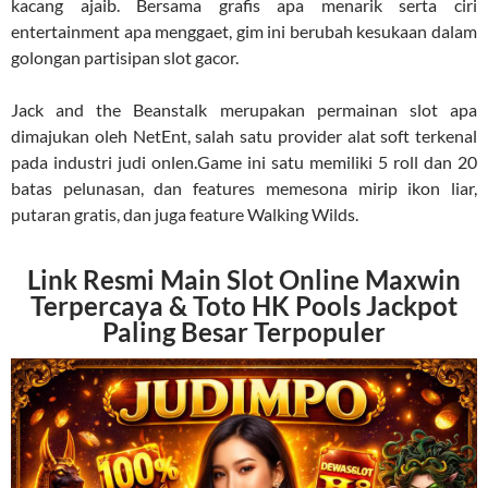
kacang ajaib. Bersama grafis apa menarik serta ciri
entertainment apa menggaet, gim ini berubah kesukaan dalam
golongan partisipan slot gacor.
Jack and the Beanstalk merupakan permainan slot apa
dimajukan oleh NetEnt, salah satu provider alat soft terkenal
pada industri judi onlen.Game ini satu memiliki 5 roll dan 20
batas pelunasan, dan features memesona mirip ikon liar,
putaran gratis, dan juga feature Walking Wilds.
Link Resmi Main Slot Online Maxwin
Terpercaya & Toto HK Pools Jackpot
Paling Besar Terpopuler