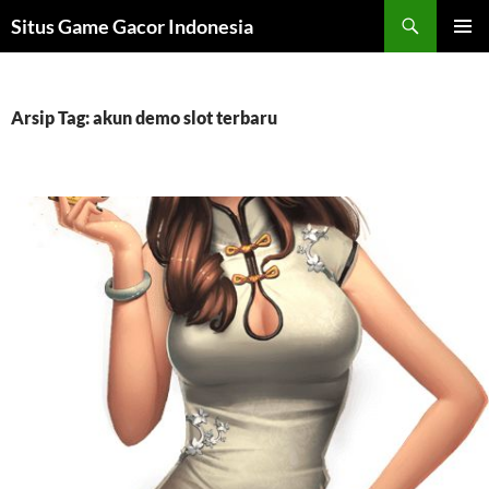
Langsung
Cari
Situs Game Gacor Indonesia
ke
MENU
isi
UTAMA
Arsip Tag: akun demo slot terbaru