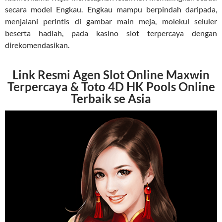
secara model Engkau. Engkau mampu berpindah daripada,
menjalani perintis di gambar main meja, molekul seluler
beserta hadiah, pada kasino slot terpercaya dengan
direkomendasikan.
Link Resmi Agen Slot Online Maxwin
Terpercaya & Toto 4D HK Pools Online
Terbaik se Asia