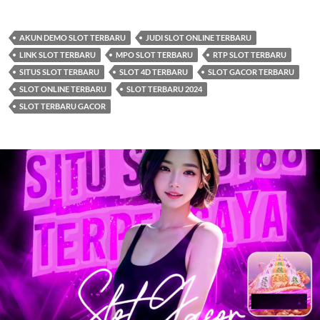
AKUN DEMO SLOT TERBARU
JUDI SLOT ONLINE TERBARU
LINK SLOT TERBARU
MPO SLOT TERBARU
RTP SLOT TERBARU
SITUS SLOT TERBARU
SLOT 4D TERBARU
SLOT GACOR TERBARU
SLOT ONLINE TERBARU
SLOT TERBARU 2024
SLOT TERBARU GACOR