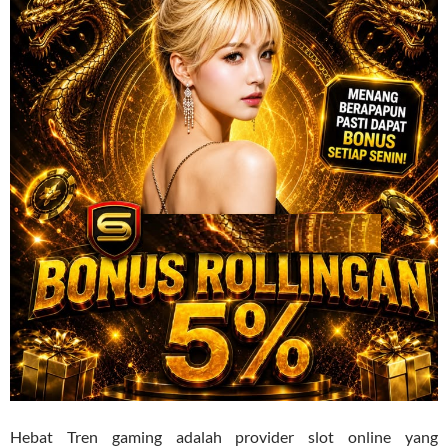
Hebat Tren gaming adalah provider slot online yang