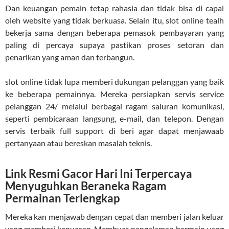
Dan keuangan pemain tetap rahasia dan tidak bisa di capai
oleh website yang tidak berkuasa. Selain itu, slot online tealh
bekerja sama dengan beberapa pemasok pembayaran yang
paling di percaya supaya pastikan proses setoran dan
penarikan yang aman dan terbangun.
slot online tidak lupa memberi dukungan pelanggan yang baik
ke beberapa pemainnya. Mereka persiapkan servis service
pelanggan 24/ melalui berbagai ragam saluran komunikasi,
seperti pembicaraan langsung, e-mail, dan telepon. Dengan
servis terbaik full support di beri agar dapat menjawaab
pertanyaan atau bereskan masalah teknis.
Link Resmi Gacor Hari Ini Terpercaya
Menyuguhkan Beraneka Ragam
Permainan Terlengkap
Mereka kan menjawab dengan cepat dan memberi jalan keluar
yang memberi kepuasan. Membuat pengalaman bermain yang