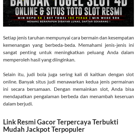
Setiap jenis taruhan mempunyai cara bermain dan kesempatan
kemenangan yang berbeda-beda. Memahami jenis-jenis ini
sangat penting untuk meningkatkan peluang Anda dalam
memperoleh hasil yang diinginkan.
Selain itu, judi bola juga sering kali di kaitkan dengan slot
online. Banyak situs judi menawarkan kedua jenis permainan
ini secara bersamaan. Dengan memainkan slot, Anda bisa
mendapatkan pengalaman berbeda dan menambah keseruan
dalam berjudi.
Link Resmi Gacor Terpercaya Terbukti
Mudah Jackpot Terpopuler