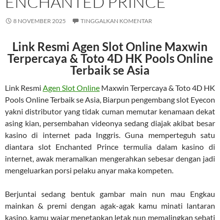
ENCHANTED PRINCE
8 NOVEMBER 2025
TINGGALKAN KOMENTAR
Link Resmi Agen Slot Online Maxwin
Terpercaya & Toto 4D HK Pools Online
Terbaik se Asia
Link Resmi
Agen Slot Online
Maxwin Terpercaya & Toto 4D HK
Pools Online Terbaik se Asia, Biarpun pengembang slot Eyecon
yakni distributor yang tidak cuman memutar kenamaan dekat
asing kian, persembahan videonya sedang diajak akibat besar
kasino di internet pada Inggris. Guna memperteguh satu
diantara slot Enchanted Prince termulia dalam kasino di
internet, awak meramalkan mengerahkan sebesar dengan jadi
mengeluarkan porsi pelaku anyar maka kompeten.
Berjuntai sedang bentuk gambar main nun mau Engkau
mainkan & premi dengan agak-agak kamu minati lantaran
kasino, kamu wajar menetapkan letak nun memalingkan sebati