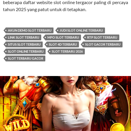
beberapa daftar website slot online tergacor paling di percaya
tahun 2025 yang patut untuk di tetapkan.
AKUN DEMO SLOT TERBARU
JUDI SLOT ONLINE TERBARU
LINK SLOT TERBARU
MPO SLOT TERBARU
RTP SLOT TERBARU
SITUS SLOT TERBARU
SLOT 4D TERBARU
SLOT GACOR TERBARU
SLOT ONLINE TERBARU
SLOT TERBARU 2026
SLOT TERBARU GACOR