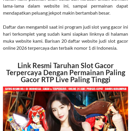
lama-lama dalam website ini, sampai permainan dapat
mendapatkan peluang jekpot makin bertambah besar.
Daftar dan mengambil saat ini program judi slot yang gacor ini
hari terkomplet yang sudah kami siapkan linknya di halaman
muka website kami. Barisan 20 daftar website judi slot gacor
online 2026 terpercaya dan terbaik nomor 1 di Indonesia.
Link Resmi Taruhan Slot Gacor
Terpercaya Dengan Permainan Paling
Gacor RTP Live Paling Tinggi