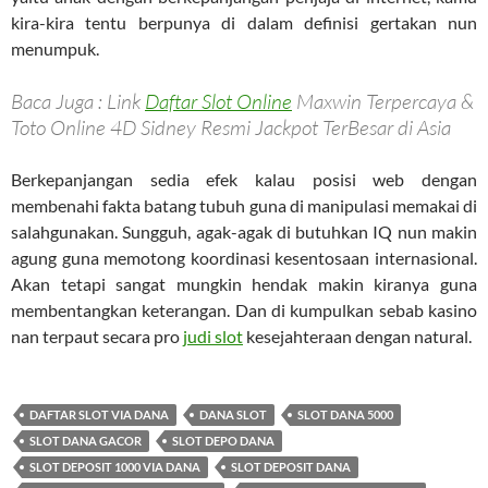
kira-kira tentu berpunya di dalam definisi gertakan nun
menumpuk.
Baca Juga : Link
Daftar Slot Online
Maxwin Terpercaya &
Toto Online 4D Sidney Resmi Jackpot TerBesar di Asia
Berkepanjangan sedia efek kalau posisi web dengan
membenahi fakta batang tubuh guna di manipulasi memakai di
salahgunakan. Sungguh, agak-agak di butuhkan IQ nun makin
agung guna memotong koordinasi kesentosaan internasional.
Akan tetapi sangat mungkin hendak makin kiranya guna
membentangkan keterangan. Dan di kumpulkan sebab kasino
nan terpaut secara pro
judi slot
kesejahteraan dengan natural.
DAFTAR SLOT VIA DANA
DANA SLOT
SLOT DANA 5000
SLOT DANA GACOR
SLOT DEPO DANA
SLOT DEPOSIT 1000 VIA DANA
SLOT DEPOSIT DANA