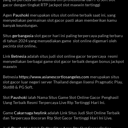
gacor dengan tingkat RTP jackpot slot maxwin tertinggi
Agen
Paushoki
merupakan situs slot online terbaik saat ini, yang
menyediakan permainan slot gacor pasti akan memberikan kamu
banyak keuntungan.
Situs
gerbangasia
slot gacor hari ini paling terpercaya paling terbaru
di tahun 2024 yang menyediakan game slot online digemari oleh
pecinta slot online..
Link
Betnesia
adalah situs judi slot online gacor terpercaya resmi
menyediakan berbagai game slot gacor terbaik dengan bonus jackpot
maxwin
Betnesia
https://www.asianescortlosangeles.com
merupakan situs
slot gacor luar negeri server Thailand dengan lisensi Pragmatic Play,
Slot88 & PG Soft.
Slot
Paushoki
ialah Nama Situs Game Slot Online Gacor Penghasil
Uang Terbaik Resmi Terpercaya Live Rtp Tertinggi Hari Ini.
Game
Cakarnaga heylink
adalah Link Situs Judi Slot Online Terbaik
dan Terpercaya Bocoran Rtp Slot Gacor Tertinggi Hari Ini Live.