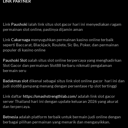
LINK PARTNER
Link
Paushoki
ialah link situs slot gacor hari ini menyediakan ragam
permainan slot online, pastinya dijamin aman
Link
Cakarnaga
menyuguhkan permainan kasino online terbaik
seperti Baccarat, Blackjack, Roulete, Sic Bo, Poker, dan permainan
populer di kasino online
Paushoki Slot
oalah situs slot online terpercaya yang menghadirkan
Slot Gacor dan permainan Slot88 terbaru nikmati pengalaman
bermain seru
Badakmas slot
dikenal sebagai situs link slot online gacor hari ini dan
judi slot88 gampang menang dengan persentase rtp slot tertinggi
Link daftar
https://smashstrengthlab.com/
adalah link slot gacor
server Thailand hari ini dengan update keluaran 2026 yang akurat
dan terpercaya.
Betnesia
adalah platform terbaik untuk bermain judi online dengan
berbagai pilihan permainan yang menarik dan mengasyikkan.