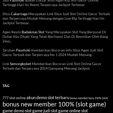
Judi
Paushoki
adalah Daftar Situs Agen Rtp Slot Gacor Online
Tertinggi Hari Ini Resmi Terpercaya Jackpot Terbesar.
Situs
Cakarnaga
Merupakan Link Situs Judi Slot Online Gacor Terbaik
dan Terpercaya Mudah Menang dengan Live Rtp Tertinggi Hari Ini
Jackpot Terbesar.
Agen Resmi
Badakmas Slot
Yang Merupakan Slot Yang Berpusat DI
Dubai Abu Dhabi Yang Telah Berlisensi Dan Di Resmikan Oleh Bang
Zeus..
Taruhan
Paushoki
memberikan Bocoran Info Situs Agen Judi Slot
Gacor Terbaik dan Terpercaya No 1 2024 Mudah Menang.
Link
Semongkobet
Memberikan Bocoran Link Slot Online Gacor
Terbaik dan Terpercaya 2024 Gampang Menang Jackpot.
TAG
akun demo slot terbaru
777 slot online
bonus member baru 150% (slot)
bonus new member 100% (slot game)
game demo slot
game judi slot
game online slot